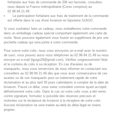
forfaitaire aux frais de commande de 20€ est facturée, consultez-
nous depuis la France métropolitaine (Corse comprise) au
02.98.84.21.49.
La participation forfaitaire aux frais de traitement de la commande
est offerte dans le cas d'une
livraison en bijouterie GUIGO.
Si vous souhaitez faire un cadeau, nous emballerons votre commande
dans un emballage cadeau spécial
comportant également une carte de
visite. Nous
pouvons également vous fournir en supplément de prix une
pochette cadeau qui sera jointe à votre
commande.
Pour suivre votre colis, nous vous envoyons un e-mail avec le numéro
de suivi
, vous pouvez aussi nous téléphoner au
02.98.84.21.49
ou nous
envoyer un e-mail (lguigo29@gmail.com).
Vérifiez
soigneusement l'état
et le contenu du colis à sa réception. En cas d'avaries ou de
manquants, nous
vous remercions de nous informer en contactant nos
conseillers au
02 98 84 21 49
dès que vous avez
connaissance de ces
avaries ou de ces manquants pour un traitement rapide de votre
réclamation
et au plus tard 30 jours calendaires à compter de la date de
livraison. Passé ce délai, vous serez
considéré comme ayant accepté
définitivement votre colis. Dans le cas où votre colis vous a été
remis
contre signature, formulez si possible des réserves précises et
motivées sur le récépissé de
livraison à la réception de votre colis.
Aucune réclamation ne sera traitée au-delà du délai légal
en mains
propres.